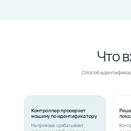
Что в
Способ идентификац
Контроллер проверяет
Реше
машину по идентификатору
лока
На проезде срабатывает
Контр