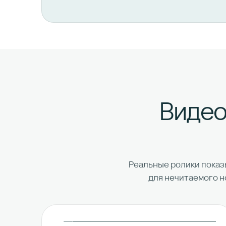
Видео
Реальные ролики показы
для нечитаемого н