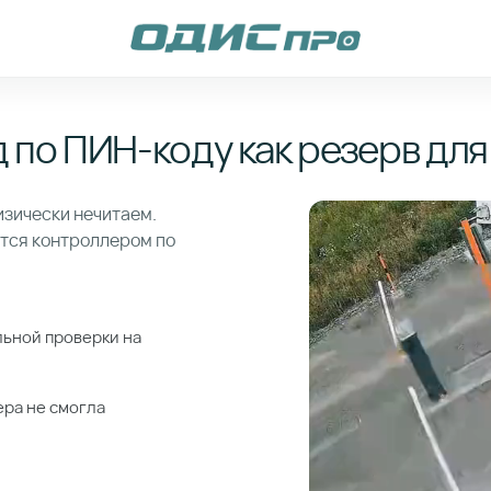
 по ПИН-коду как резерв для
изически нечитаем.
ется контроллером по
.
льной проверки на
ера не смогла