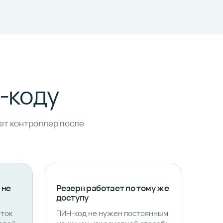
Н-коду
ет контроллер после
 не
Резерв работает по тому же
доступу
оток
ПИН-код не нужен постоянным