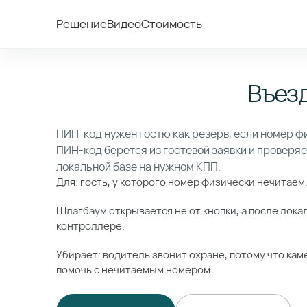
Решение
Видео
Стоимость
Въезд
ПИН-код нужен гостю как резерв, если номер ф
ПИН-код берется из гостевой заявки и проверя
локальной базе на нужном КПП.
Для: гость, у которого номер физически нечитаем
Шлагбаум открывается не от кнопки, а после лока
контроллере.
Убирает: водитель звонит охране, потому что кам
помочь с нечитаемым номером.