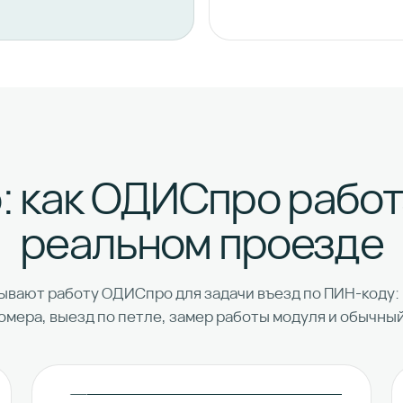
: как ОДИСпро работ
реальном проезде
вают работу ОДИСпро для задачи въезд по ПИН-коду: 
омера, выезд по петле, замер работы модуля и обычный