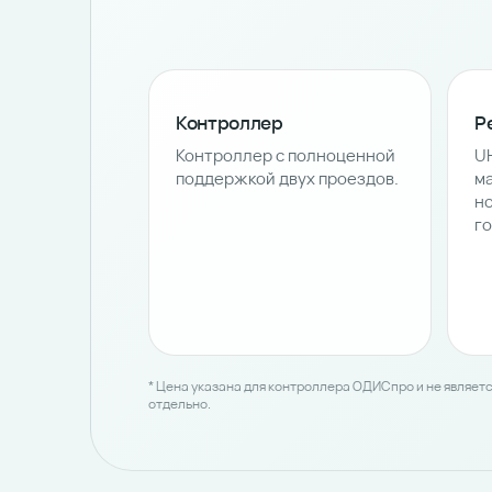
Контроллер
Р
Контроллер с полноценной
U
поддержкой двух проездов.
м
н
го
* Цена указана для контроллера ОДИСпро и не являет
отдельно.