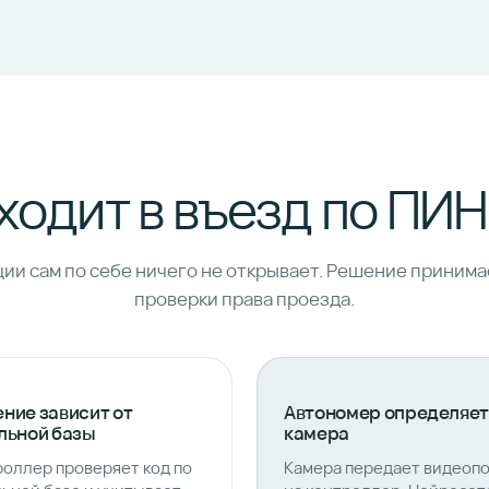
ходит в въезд по ПИ
ии сам по себе ничего не открывает. Решение принима
проверки права проезда.
ние зависит от
Автономер определяет
льной базы
камера
оллер проверяет код по
Камера передает видеоп