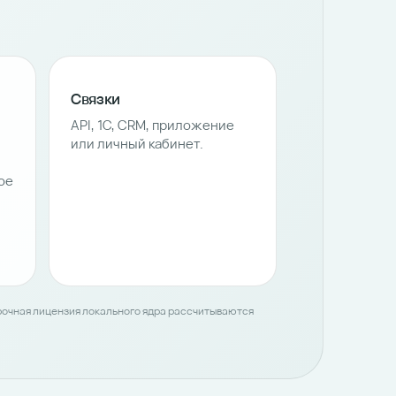
П
Связки
API, 1С, CRM, приложение
или личный кабинет.
ое
срочная лицензия локального ядра рассчитываются