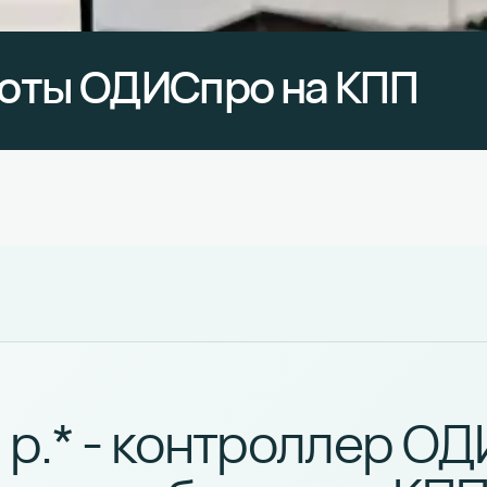
боты ОДИСпро на КПП
 р.* - контроллер О