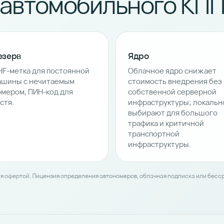
автомобильного КП
езерв
Ядро
HF-метка для постоянной
Облачное ядро снижает
ашины с нечитаемым
стоимость внедрения без
омером, ПИН-код для
собственной серверной
стя.
инфраструктуры; локальн
выбирают для большого
трафика и критичной
транспортной
инфраструктуры.
ся офертой. Лицензия определения автономеров, облачная подписка или бес