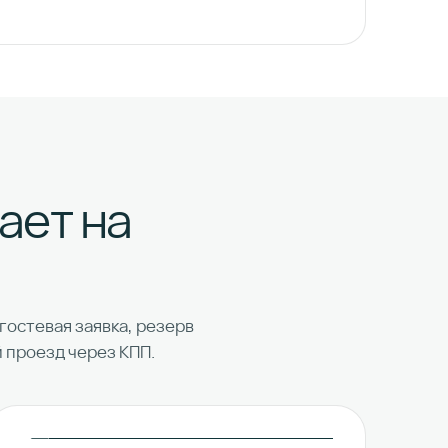
ает на
гостевая заявка, резерв
 проезд через КПП.