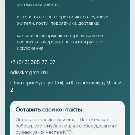
автоматизировать;
кто заезжает на территорию: сотрудники,
жители, гости, подрядчики, доставка;
как сейчас оформляются пропуска и где
возникают очереди, звонки или ручные
исключения.
+7 (343) 385-77-07
odiskkm@mail.ru
г. Екатеринбург, ул. Софьи Ковалевской, д. 9, офис
2
Оставить свои контакты
Оставьте телефон или email. Покажем, как
собрать систему без лишнего оборудования и
ручных узких мест на КПП.